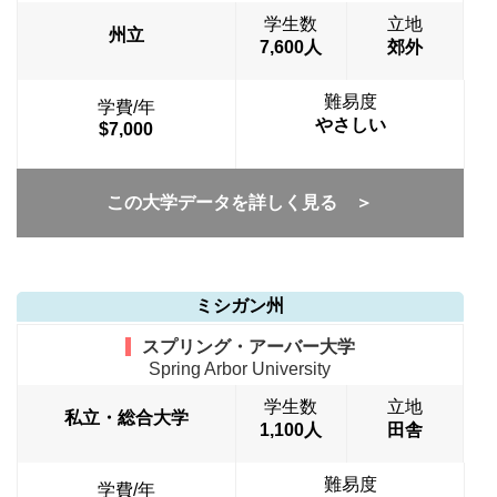
学生数
立地
州立
7,600人
郊外
難易度
学費/年
やさしい
$7,000
この大学データを詳しく見る ＞
ミシガン州
スプリング・アーバー大学
Spring Arbor University
学生数
立地
私立・総合大学
1,100人
田舎
難易度
学費/年