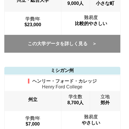
州立・総合大学
9,000人
小さな町
難易度
学費/年
比較的やさしい
$23,000
この大学データを詳しく見る ＞
ミシガン州
ヘンリー・フォード・カレッジ
Henry Ford College
学生数
立地
州立
8,700人
郊外
難易度
学費/年
やさしい
$7,000