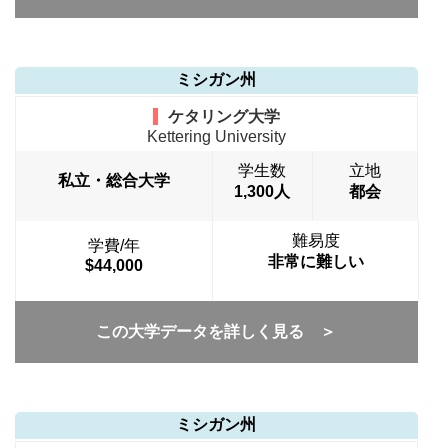
ミシガン州
ケタリング大学
Kettering University
学生数
立地
私立・総合大学
1,300人
都会
難易度
学費/年
非常に難しい
$44,000
この大学データを詳しく見る ＞
ミシガン州