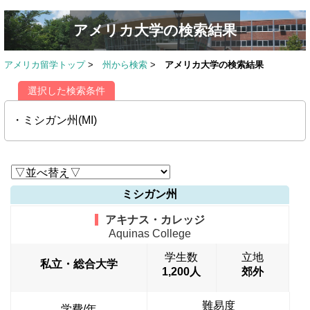
アメリカ大学の検索結果
アメリカ留学トップ
>
州から検索
>
アメリカ大学の検索結果
選択した検索条件
・ミシガン州(MI)
ミシガン州
アキナス・カレッジ
Aquinas College
学生数
立地
私立・総合大学
1,200人
郊外
難易度
学費/年