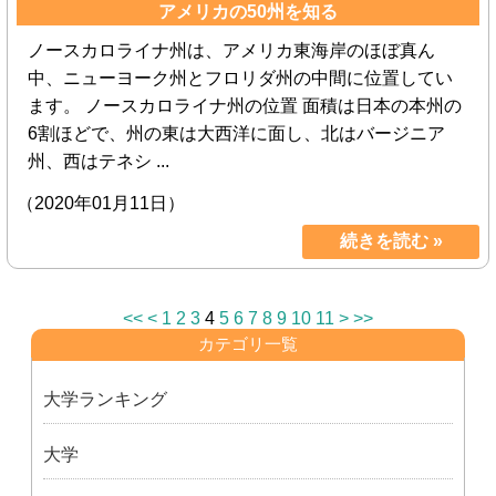
アメリカの50州を知る
ノースカロライナ州は、アメリカ東海岸のほぼ真ん
中、ニューヨーク州とフロリダ州の中間に位置してい
ます。 ノースカロライナ州の位置 面積は日本の本州の
6割ほどで、州の東は大西洋に面し、北はバージニア
州、西はテネシ ...
（2020年01月11日）
続きを読む »
<<
<
1
2
3
4
5
6
7
8
9
10
11
>
>>
カテゴリ一覧
大学ランキング
大学