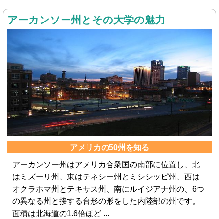
アーカンソー州とその大学の魅力
アメリカの50州を知る
アーカンソー州はアメリカ合衆国の南部に位置し、北
はミズーリ州、東はテネシー州とミシシッピ州、西は
オクラホマ州とテキサス州、南にルイジアナ州の、6つ
の異なる州と接する台形の形をした内陸部の州です。
面積は北海道の1.6倍ほど ...