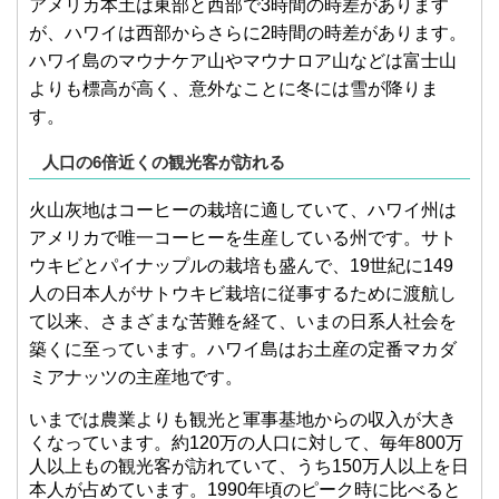
アメリカ本土は東部と西部で3時間の時差があります
が、ハワイは西部からさらに2時間の時差があります。
ハワイ島のマウナケア山やマウナロア山などは富士山
よりも標高が高く、意外なことに冬には雪が降りま
す。
人口の6倍近くの観光客が訪れる
火山灰地はコーヒーの栽培に適していて、ハワイ州は
アメリカで唯一コーヒーを生産している州です。サト
ウキビとパイナップルの栽培も盛んで、19世紀に149
人の日本人がサトウキビ栽培に従事するために渡航し
て以来、さまざまな苦難を経て、いまの日系人社会を
築くに至っています。ハワイ島はお土産の定番マカダ
ミアナッツの主産地です。
いまでは農業よりも観光と軍事基地からの収入が大き
くなっています。約120万の人口に対して、毎年800万
人以上もの観光客が訪れていて、うち150万人以上を日
本人が占めています。1990年頃のピーク時に比べると