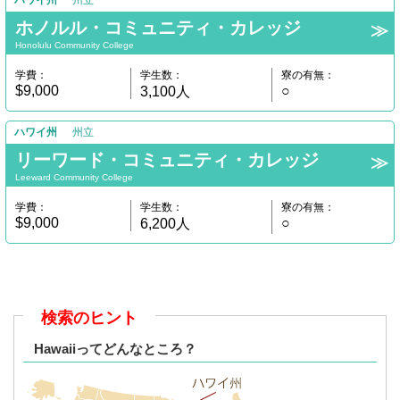
ハワイ州
州立
ホノルル・コミュニティ・カレッジ
Honolulu Community College
学費：
学生数：
寮の有無：
$9,000
○
3,100人
ハワイ州
州立
リーワード・コミュニティ・カレッジ
Leeward Community College
学費：
学生数：
寮の有無：
$9,000
○
6,200人
検索のヒント
Hawaiiってどんなところ？