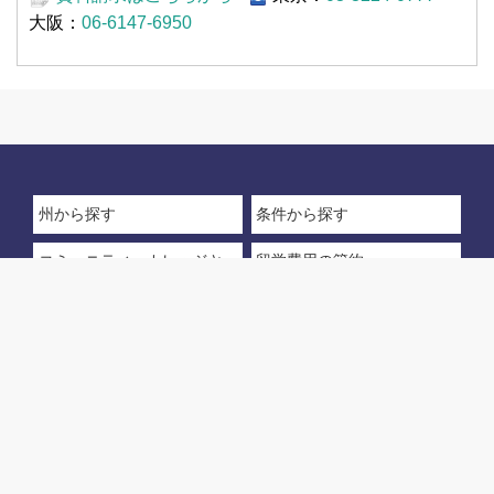
大阪：
06-6147-6950
州から探す
条件から探す
コミュニティ・カレッジと
留学費用の節約
は
四年制大学への編入
このサイトについて
© アメリカ大学ランキング