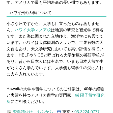
す。アメリカで最も平均寿命の長い州でもあります。
ハワイ州の大学について
小さな州ですから、大学も目立ったものはありませ
ん。
ハワイ大学マノア校
は地震の研究と観光学で有名
です。また海に囲まれた立地ゆえ、海洋学にも秀でて
います。ハワイは天体観測のメッカで、世界有数の天
文台もあり、天文学研究においても高い評価を得てい
ます。HELPやNICEと呼ばれる大学附属の英語学校が
あり、昔から日本人には有名で、いまも日本人留学生
がたくさん学んでいます。大学側も留学生の受け入れ
に力を入れています。
Hawaiiの大学や留学についてのご相談は、40年の経験
と実績を持つアメリカ留学の専門家、
栄 陽子留学研究
所
にご相談ください。
資料請求はこちらから
東京：
03-3224-0777