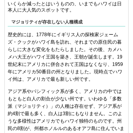
いくらか減ったとはいうものの、いまでもハワイは日
本人に大人気のスポットです。
マジョリティが存在しない人種構成
歴史的には、1778年にイギリス人の探検家ジェーム
ズ・クックがハワイ島を訪れ、それまでの原住民の暮
らしに大きな変化をもたらしました。その後、カメハ
メハ大王がハワイ王国を築き、王朝が誕生します。19
世紀末にアメリカに併合されて王国はなくなり、1959
年にアメリカ50番目の州となりました。現時点でハワ
イ州は、アメリカで最も新しい州です。
アジア系やパシフィック系が多く、アメリカの中では
もともと白人の割合が少ない州です。いわゆる「多数
派（マジョリティ）」の人種は存在せず、アジア系が
約4割で最も多く、白人は3割にもなりません。このよ
うな多様性はアメリカでもハワイ独特のものです。州
民の8割が、州都ホノルルのあるオアフ島に住んでいま