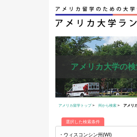
アメリカ大学の検
アメリカ留学トップ
>
州から検索
>
アメリ
選択した検索条件
・ウィスコンシン州(WI)