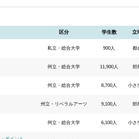
区分
学生数
立
私立・総合大学
900人
都
州立・総合大学
11,900人
郊
州立・総合大学
8,700人
小さ
州立・リベラルアーツ
9,100人
郊
州立・総合大学
6,100人
小さ
ス・ポイント