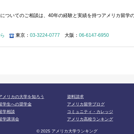
学や留学についてのご相談は、40年の経験と実績を持つアメリカ留学
。
から
東京：
03-3224-0777
大阪：
06-6147-6950
アメリカの大学を知ろう
資料請求
留学生への奨学金
アメリカ留学ブログ
留学相談
コミュニティ・カレッジ
留学講演会
アメリカ高校ランキング
© 2025 アメリカ大学ランキング