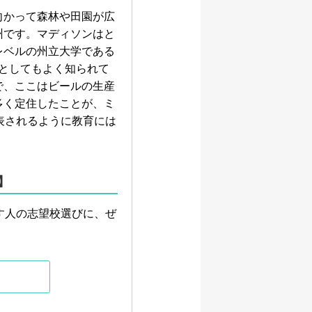
向かって森林や田園が広
州です。マディソンはと
レベルの州立大学である
る学園都市としてもよく知られて
で、ここはビールの生産
多く定住したことが、ミ
表されるように教育には
】
す人の志望校選びに、ぜ