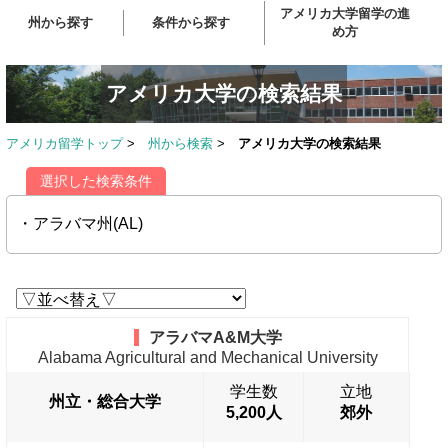
アメリカ大学留学の進
州から探す
条件から探す
め方
アメリカ大学の検索結果
アメリカ留学トップ
>
州から検索
>
アメリカ大学の検索結果
選択した検索条件
・アラバマ州(AL)
アラバマA&M大学
Alabama Agricultural and Mechanical University
学生数
立地
州立・総合大学
5,200人
郊外