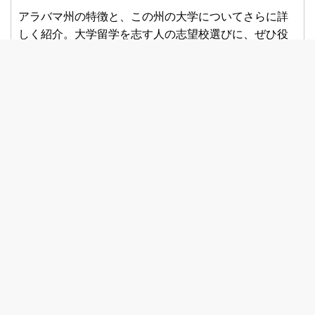
アラバマ州の特徴と、この州の大学についてさらに詳
しく紹介。大学留学を志す人の志望校選びに、ぜひ役
立ててください！
アラバマ州とその大学の魅力
▶︎
Alabamaの大学や留学についてのご相談は、40年の経
験と実績を持つアメリカ留学の専門家、
栄 陽子留学研
究所
にご相談ください。
資料請求はこちらから
東京：
03-3224-0777
大阪：
06-6147-6950