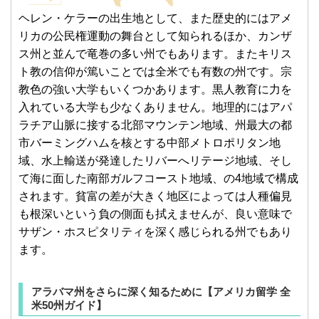
ヘレン・ケラーの出生地として、また歴史的にはアメ
リカの公民権運動の舞台として知られるほか、カンザ
ス州と並んで竜巻の多い州でもあります。またキリス
ト教の信仰が篤いことでは全米でも有数の州です。宗
教色の強い大学もいくつかあります。黒人教育に力を
入れている大学も少なくありません。地理的にはアパ
ラチア山脈に接する北部マウンテン地域、州最大の都
市バーミングハムを核とする中部メトロポリタン地
域、水上輸送が発達したリバーへリテージ地域、そし
て海に面した南部ガルフコースト地域、の4地域で構成
されます。貧富の差が大きく地区によっては人種偏見
も根深いという負の側面も拭えませんが、良い意味で
サザン・ホスピタリティを深く感じられる州でもあり
ます。
アラバマ州をさらに深く知るために【アメリカ留学 全
米50州ガイド】