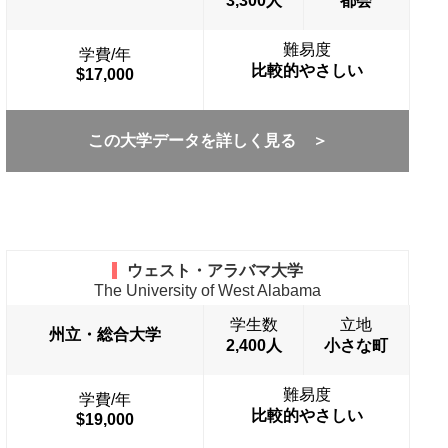
3,300人
都会
難易度
学費/年
比較的やさしい
$17,000
この大学データを詳しく見る ＞
ウェスト・アラバマ大学
The University of West Alabama
学生数
立地
州立・総合大学
2,400人
小さな町
難易度
学費/年
比較的やさしい
$19,000