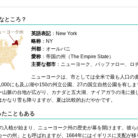
どんなところ？
英語表記
：New York
略称
：NY
州都
：オールバニ
愛称
：帝国の州（The Empire State）
主要な都市
：ニューヨーク、バッファロー、ロ
ニューヨークは、市としては全米で最も人口の
,000にも及ぶ湖や150の州立公園、27の国立自然公園を有し
ー山脈の台地が広がり、カナダと五大湖、ナイアガラの滝に接
はかなり雪も降りますが、夏は比較的おだやかです。
ったこともある
ダ人の入植が始まり、ニューヨーク州の歴史が幕を開けます。彼
ーの州」とも呼ばれますが、1664年にはイギリスに支配が移り