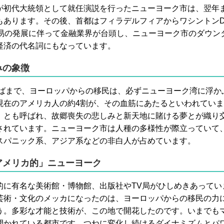
が初代大統領として就任演説を行ったニューヨーク市は、翌年
もあります。その後、首都はフィラデルフィアからワシントン
交易の発展に伴って金融業界が台頭し、ニューヨーク市のダウン
経済の代名詞にもなっています。
みの象徴
紀半ばまで、ヨーロッパからの移民は、必ずニューヨーク湾に浮
現在のアメリカ人の約4割が、その血筋にあたるといわれてい
」とも呼ばれ、故郷喪失の悲しみと新天地に賭ける夢とが織り
されています。ニューヨーク市は人種の多様性が際立っていて
スパニック系、アジア系などの非白人が占めています。
アメリカ的」ニューヨーク
的に有名な美術館・博物館、出版社やTV局がひしめきあってい
芸術・文化のメッカになったのは、ヨーロッパからの移民の力
う。多彩な才能と技術が、この地で開花したのです。いまでも
開かれている都市です。つねに変化し続けるダイナミズムとパ