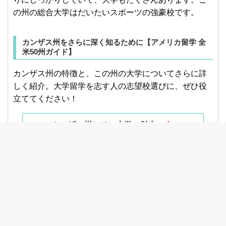
の州の総合大学はだいたいスポーツの強豪校です。
カンザス州をさらに深く知るために【アメリカ留学 全
米50州ガイド】
カンザス州の特徴と、この州の大学についてさらに詳
しく紹介。大学留学を志す人の志望校選びに、ぜひ役
立ててください！
カンザス州とその大学の魅力
▶︎
Kansasの大学や留学についてのご相談は、40年の経験
と実績を持つアメリカ留学の専門家、
栄 陽子留学研究
所
にご相談ください。
資料請求はこちらから
東京：
03-3224-0777
大阪：
06-6147-6950