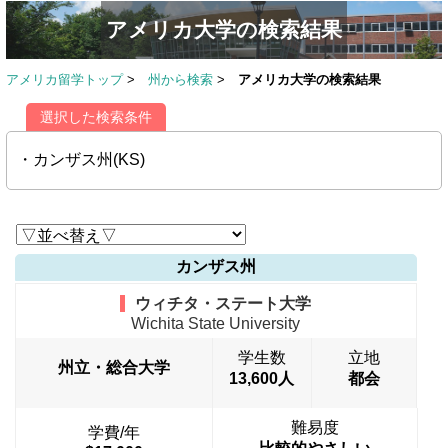
アメリカ大学の検索結果
アメリカ留学トップ
>
州から検索
>
アメリカ大学の検索結果
選択した検索条件
・カンザス州(KS)
カンザス州
ウィチタ・ステート大学
Wichita State University
学生数
立地
州立・総合大学
13,600人
都会
難易度
学費/年