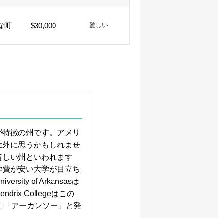
な町
$30,000
難しい
が特徴の州です。アメリ
意外に思うかもしれませ
貧しい州といわれます
学費が安い大学が目立ち
ty of Arkansasは
x Collegeはこの
く「アーカンソー」と発