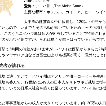
州都
：ホノルル
愛称
：アロハ州（The Aloha State）
主要な都市
：ホノルル、カイロア、ヒロ、ワイ
太平洋のほぼ真ん中に位置し、120以上の島か
じたもので、いまでもその活動が続いているため、州の面積も
り、このうちニイハウ島は個人が所有していることで特筆されま
いのがハワイ州ですが、それは島々が散らばっているからです
西部で3時間の時差がありますが、ハワイは西部からさらに2時
山やマウナロア山などは富士山よりも標高が高く、意外なこと
観光客が訪れる
栽培に適していて、ハワイ州はアメリカで唯一コーヒーを生産
培も盛んで、19世紀に149人の日本人がサトウキビ栽培に従
経て、いまの日系人社会を築くに至っています。ハワイ島はお
と軍事基地からの収入が大きくなっています。約120万の人口