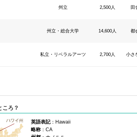
州立
2,500人
田
州立・総合大学
14,600人
都
私立・リベラルアーツ
2,700人
小さ
なところ？
英語表記
：Hawaii
略称
：CA