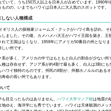
ていて、うち150万人以上を日本人が占めています。1990
うものの、いまでもハワイは日本人に大人気のスポットです。
在しない人種構成
年にイギリス人の探検家ジェームズ・クックがハワイ島を訪れ、
らしました。その後、カメハメハ大王がハワイ王国を築き、王朝
れて王国はなくなり、1959年にアメリカ50番目の州となり
新しい州です。
ク系が多く、アメリカの中ではもともと白人の割合が少ない州
人種は存在せず、アジア系が約4割で最も多く、白人は3割にも
もハワイ独特のものです。州民の8割が、州都ホノルルのある
均寿命の長い州でもあります。
ついて
学も目立ったものはありません。
ハワイ大学マノア校
は地震の
立地ゆえ、海洋学にも秀でています。ハワイは天体観測のメッ