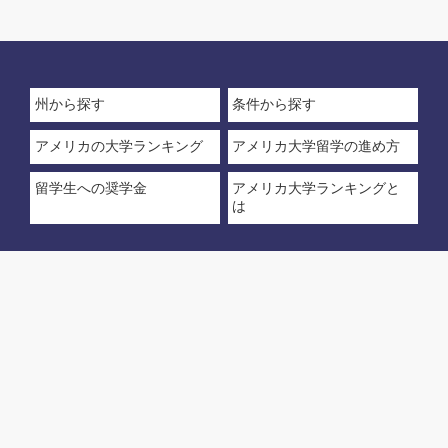
州から探す
条件から探す
アメリカの大学ランキング
アメリカ大学留学の進め方
留学生への奨学金
アメリカ大学ランキングと
は
© 2025 アメリカ大学ランキング
運営元：栄 陽子留学研究所
(大学留学のご相談は
03-3224-0777
まで)