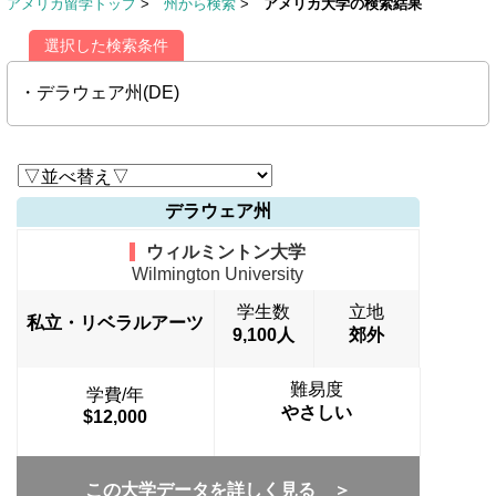
アメリカ留学トップ
>
州から検索
>
アメリカ大学の検索結果
選択した検索条件
・デラウェア州(DE)
デラウェア州
ウィルミントン大学
Wilmington University
学生数
立地
私立・リベラルアーツ
9,100人
郊外
難易度
学費/年
やさしい
$12,000
この大学データを詳しく見る ＞