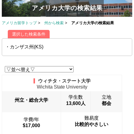
アメリカ大学の検索結果
アメリカ留学トップ
>
州から検索
>
アメリカ大学の検索結果
選択した検索条件
・カンザス州(KS)
ウィチタ・ステート大学
Wichita State University
学生数
立地
州立・総合大学
13,600人
都会
難易度
学費/年
比較的やさしい
$17,000