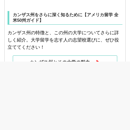
カンザス州をさらに深く知るために【アメリカ留学 全
米50州ガイド】
カンザス州の特徴と、この州の大学についてさらに詳
しく紹介。大学留学を志す人の志望校選びに、ぜひ役
立ててください！
カンザス州とその大学の魅力
▶︎
Kansasの大学や留学についてのご相談は、40年の経験
と実績を持つアメリカ留学の専門家、
栄 陽子留学研究
所
にご相談ください。
資料請求はこちらから
東京：
03-3224-0777
大阪：
06-6147-6950