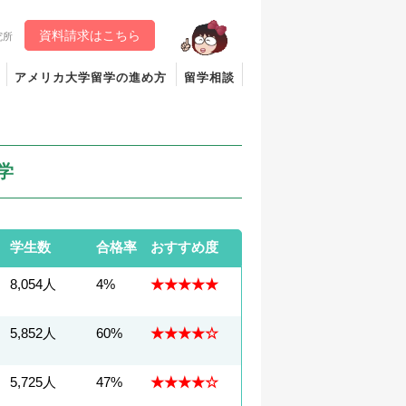
資料請求はこちら
究所
アメリカ大学留学の進め方
留学相談
学
学生数
合格率
おすすめ度
8,054人
4%
★★★★★
5,852人
60%
★★★★☆
5,725人
47%
★★★★☆