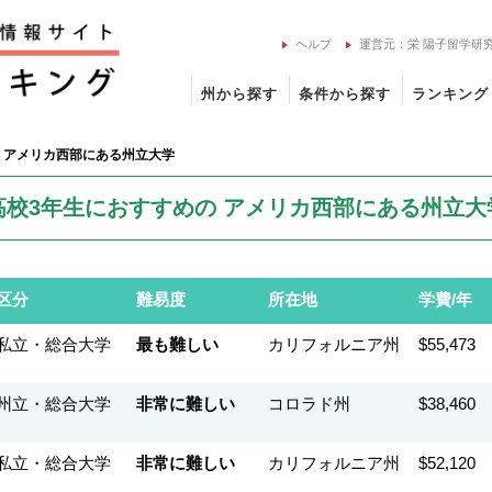
ヘルプ
運営元：栄 陽子留学研
州から探す
条件から探す
ランキング
 アメリカ西部にある州立大学
高校3年生におすすめの アメリカ西部にある州立大
区分
難易度
所在地
学費/年
私立・総合大学
最も難しい
カリフォルニア州
$55,473
州立・総合大学
非常に難しい
コロラド州
$38,460
私立・総合大学
非常に難しい
カリフォルニア州
$52,120