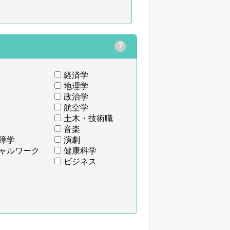
？
経済学
地理学
政治学
航空学
土木・技術職
音楽
障学
演劇
ャルワーク
健康科学
ビジネス