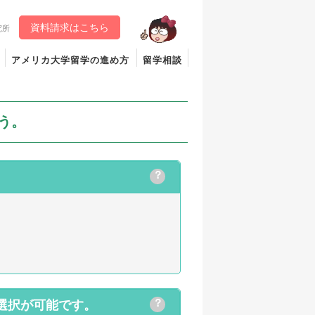
資料請求はこちら
究所
アメリカ大学留学の進め方
留学相談
う。
？
？
選択が可能です。