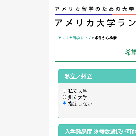
アメリカ留学トップ
>
条件から検索
希
私立／州立
私立大学
州立大学
指定しない
入学難易度
※複数選択が可