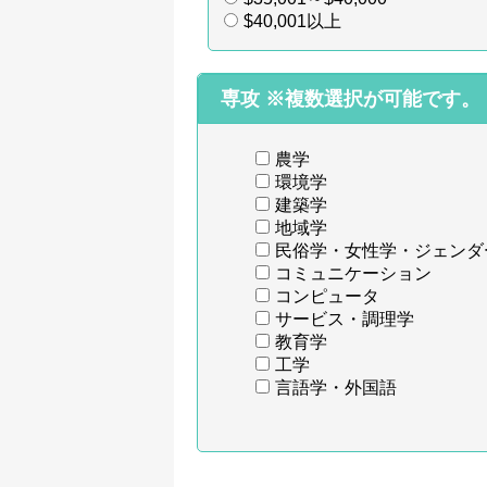
$40,001以上
専攻
※複数選択が可能です。
農学
環境学
建築学
地域学
民俗学・女性学・ジェンダ
コミュニケーション
コンピュータ
サービス・調理学
教育学
工学
言語学・外国語