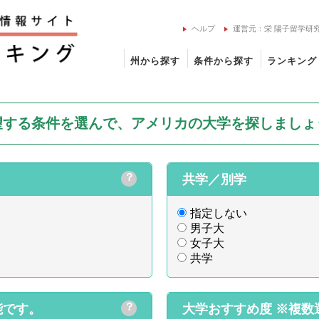
ヘルプ
運営元：栄 陽子留学研
州から探す
条件から探す
ランキング
望する条件を選んで、アメリカの大学を探しましょ
？
共学／別学
指定しない
男子大
女子大
共学
？
能です。
大学おすすめ度
※複数