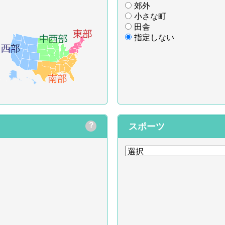
郊外
小さな町
田舎
指定しない
？
スポーツ