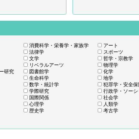
消費科学・栄養学・家族学
アート
法律学
スポーツ
文学
哲学・宗教学
リベラルアーツ
物理学
ー研究
図書館学
化学
生命科学
地学
数学・統計学
犯罪学・安全保
学際研究
行政学・ソーシ
国際関係
社会学
心理学
人類学
歴史学
考古学